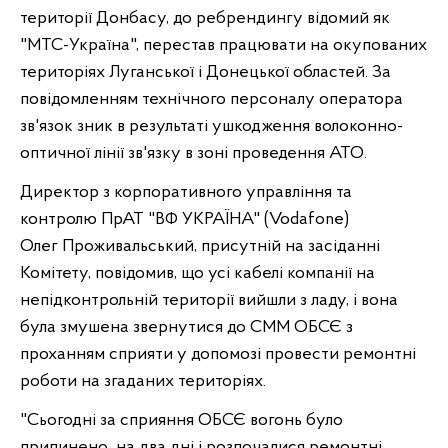
території Донбасу, до ребрендингу відомий як
"МТС-Україна", перестав працювати на окупованих
територіях Луганської і Донецької областей.
За
повідомленням технічного персоналу оператора
зв'язок зник в результаті ушкодження волоконно-
оптичної лінії зв'язку в зоні проведення АТО.
Директор з корпоративного управління та
контролю
ПрАТ "ВФ УКРАЇНА" (
Vodafone)
Олег
Проживальський, присутній на засіданні
Комітету, повідомив, що усі кабелі компанії на
непідконтрольній території вийшли з ладу, і вона
була змушена звернутися до СММ ОБСЄ з
проханням сприяти у допомозі провести ремонтні
роботи на згаданих територіях.
"Сьогодні за сприяння ОБСЄ вогонь було
припинено на два дні і розпочалися ремонтні