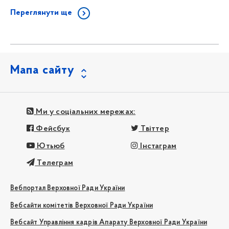
Переглянути ще
Мапа сайту
Ми у соціальних мережах:
Фейсбук
Твіттер
Ютьюб
Інстаграм
Телеграм
Вебпортал Верховної Ради України
Вебсайти комітетів Верховної Ради України
Вебсайт Управління кадрів Апарату Верховної Ради України