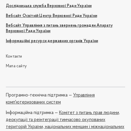
Дослідницька служба Верховної Ради України
Вебсайт Освітній Центр Верховної Ради України
Вебсайт Управління з питань звернень громадян Апарату
Верховної Ради України
Інформаційні ресурси державних органів України
Контакти
Мапа сайту
Програмно-технічна підтримка —
Управління
комп'ютеризованих систем
Iнформаційна підтримка —
Комітет з питань прав людини,
деокупації та реінтеграції тимчасово окупованих
територій України, національних меншин і міжнаціональних