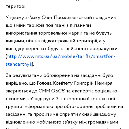
території.
У цьому зв'язку Олег
Проживальський повідомив,
що зміни тарифів пов'язані з питанням
використання торговельної марки та не будуть
вищими, ніж на підконтрольній території, а у
випадку переплат будуть здійснені перерахунки
(
http://www.mts.ua/ua/mobile/tariffs/smartfon-
standartnyij
).
За результатами обговорення на засіданні було
вирішено, що Голова Комітету Григорій Немиря
звернеться до СММ ОБСЄ та експертів соціально-
економічної підгрупи 3-х сторонньої контактної
групи з інформацією про обговорення проблеми на
засіданні та проситиме сприяти якнайшвидшому
відновленню мобільного зв'язку між громадянами