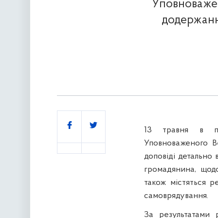
Уповноважен
додержанн
Поділитись
13 травня в па
Уповноваженого В
доповіді детально
громадянина, щодо
також містяться р
самоврядування.
За результатами 