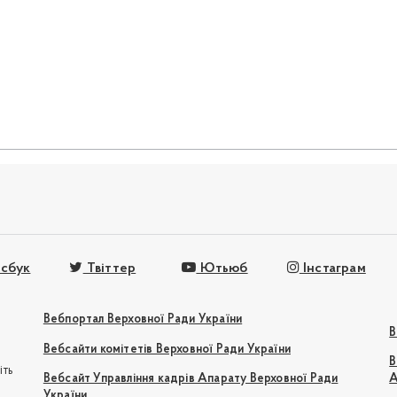
сбук
Твіттер
Ютьюб
Інстаграм
Вебпортал Верховної Ради України
В
Вебсайти комітетів Верховної Ради України
В
іть
Вебсайт Управління кадрів Апарату Верховної Ради
А
України