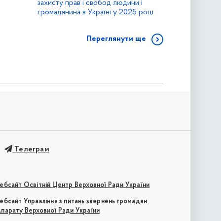
захисту прав і свобод людини і
громадянина в Україні у 2025 році
Переглянути ще
Телеграм
ебсайт Освітній Центр Верховної Ради України
ебсайт Управління з питань звернень громадян
парату Верховної Ради України