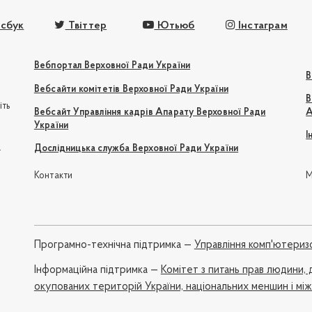
сбук
Твіттер
Ютьюб
Інстаграм
Вебпортал Верховної Ради України
В
Вебсайти комітетів Верховної Ради України
В
іть
Вебсайт Управління кадрів Апарату Верховної Ради
А
України
І
e
Дослідницька служба Верховної Ради України
Контакти
М
Програмно-технічна підтримка —
Управління комп'ютериз
Iнформаційна підтримка —
Комітет з питань прав людини, 
окупованих територій України, національних меншин і мі