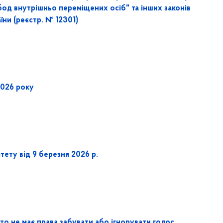
бод внутрішньо переміщених осіб" та інших законів
їни (реєстр. № 12301)
2026 року
ету від 9 березня 2026 р.
то не має права забувати або ігнорувати голос