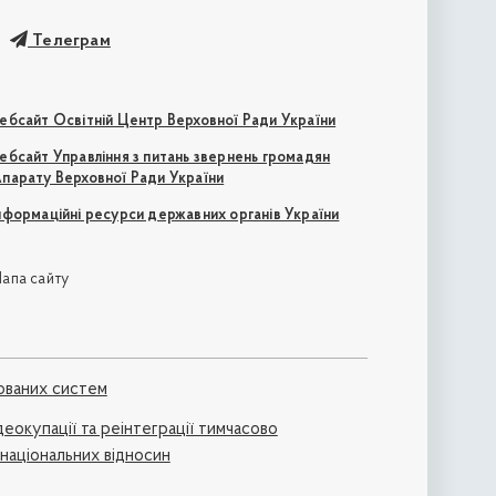
Телеграм
ебсайт Освітній Центр Верховної Ради України
ебсайт Управління з питань звернень громадян
парату Верховної Ради України
нформаційні ресурси державних органів України
апа сайту
ованих систем
деокупації та реінтеграції тимчасово
жнаціональних відносин