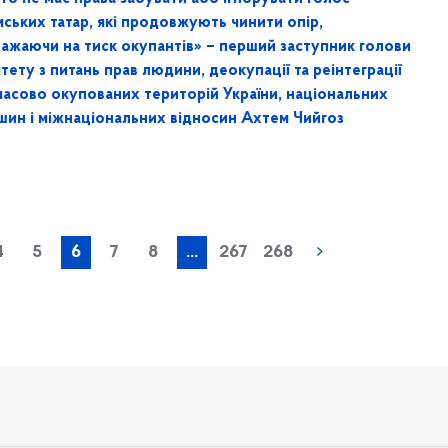
ських татар, які продовжують чинити опір,
важаючи на тиск окупантів» – перший заступник голови
тету з питань прав людини, деокупації та реінтеграції
часово окупованих територій України, національних
шин і міжнаціональних відносин Ахтем Чийгоз
« попередня
4
5
6
7
8
...
267
268