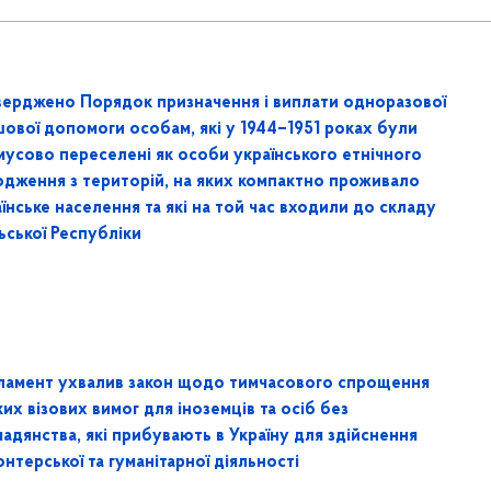
верджено Порядок призначення і виплати одноразової
шової допомоги особам, які у 1944–1951 роках були
мусово переселені як особи українського етнічного
одження з територій, на яких компактно проживало
їнське населення та які на той час входили до складу
ьської Республіки
ламент ухвалив закон щодо тимчасового спрощення
их візових вимог для іноземців та осіб без
адянства, які прибувають в Україну для здійснення
нтерської та гуманітарної діяльності