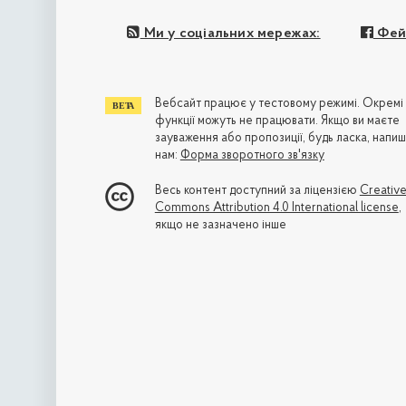
Ми у соціальних мережах:
Фей
Вебсайт працює у тестовому режимі. Окремі
функції можуть не працювати. Якщо ви маєте
зауваження або пропозиції, будь ласка, напиш
нам:
Форма зворотного зв'язку
Весь контент доступний за ліцензією
Creativ
Commons Attribution 4.0 International license
,
якщо не зазначено інше