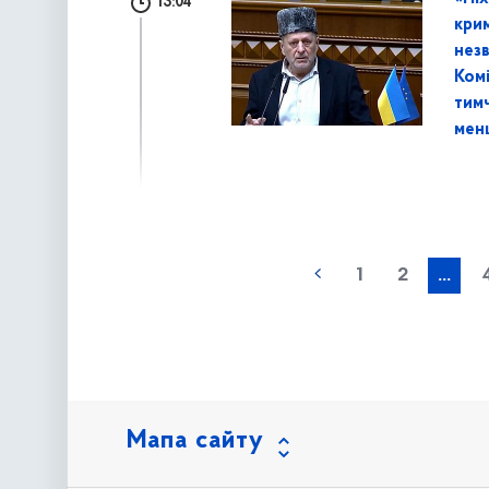
13:04
крим
нез
Комі
тим
мен
наступна »
1
2
...
Мапа сайту