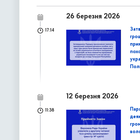
26 березня 2026
Зат
17:14
гро
при
пох
укра
Пол
12 березня 2026
Пар
11:38
деяк
гром
воло