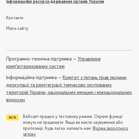
Інформаційні ресурси державних органів України
Контакти
Мапа сайту
Програмно-технічна підтримка —
Управління
комп'ютеризованих систем
Iнформаційна підтримка —
Комітет з питань прав людини,
деокупації та реінтеграції тимчасово окупованих
територій України, національних меншин і міжнаціональних
відносин
Вебсайт працює у тестовому режимі. Окремі функції
можуть не працювати. Якщо ви маєте зауваження або
пропозиції, будь ласка, напишіть нам:
Форма зворотного
зв'язку