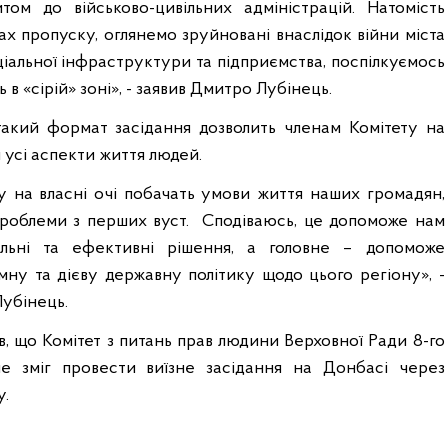
том до військово-цивільних адміністрацій. Натомість
х пропуску, оглянемо зруйновані внаслідок війни міста
оціальної інфраструктури та підприємства, поспілкуємось
ь в «сірій» зоні», - заявив Дмитро Лубінець.
такий формат засідання дозволить членам Комітету на
и усі аспекти життя людей.
ту на власні очі побачать умови життя наших громадян,
проблеми з перших вуст.
Сподіваюсь, це допоможе нам
льні та ефективні рішення, а головне – допоможе
ну та дієву державну політику щодо цього регіону», -
Лубінець.
в, що Комітет з питань прав людини Верховної Ради 8-го
не зміг провести виїзне засідання на Донбасі через
у.