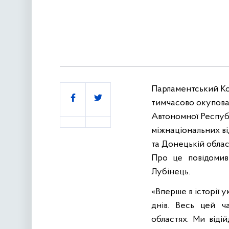
Парламентський Ко
Поділитись
тимчасово окупован
Автономної Республ
міжнаціональних в
та Донецькій област
Про це повідомив
Лубінець.
«Вперше в історії 
днів. Весь цей ч
областях. Ми відій