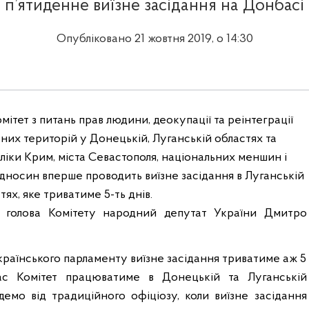
п’ятиденне виїзне засідання на Донбасі
Опубліковано 21 жовтня 2019, о 14:30
мітет з питань прав людини
, деокупації та реінтеграції
их територій у Донецькій, Луганській областях та
іки Крим, міста Севастополя, національних меншин і
ідносин
вперше проводить виїзне засідання в Луганській
ях, яке триватиме 5-ть днів.
 голова Комітету народний депутат України Дмитро
українського парламенту виїзне засідання триватиме аж 5
ас Комітет працюватиме в Донецькій та Луганській
демо від традиційного офіціозу, коли виїзне засідання