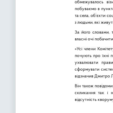
обмежувалось візи
побуваємо в пункта
та села, об’єкти с
з людьми, які живут
За його словами, 
власні очі побачит
«Усі члени Коміте
почують про їхні 
ухвалювати прави
сформувати систем
відзначив Дмитро 
Він також повідоми
скликання так і 
відсутність кворум