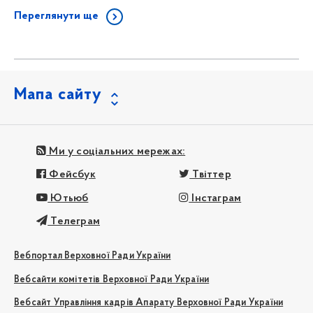
Переглянути ще
Мапа сайту
Ми у соціальних мережах:
Фейсбук
Твіттер
Ютьюб
Інстаграм
Телеграм
Вебпортал Верховної Ради України
Вебсайти комітетів Верховної Ради України
Вебсайт Управління кадрів Апарату Верховної Ради України