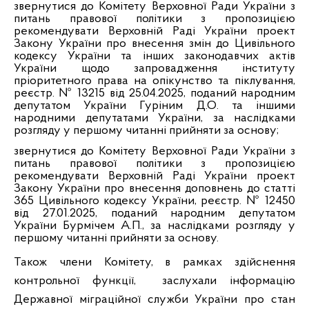
звернутися до Комітету Верховної Ради України з
питань правової політики з пропозицією
рекомендувати Верховній Раді України проект
Закону України про внесення змін до Цивільного
кодексу України та інших законодавчих актів
України щодо запровадження інституту
пріоритетного права на опікунство та піклування,
реєстр. № 13215 від 25.04.2025, поданий народним
депутатом України Гуріним Д.О. та іншими
народними депутатами України, за наслідками
розгляду у першому читанні прийняти за основу;
звернутися до Комітету Верховної Ради України з
питань правової політики з пропозицією
рекомендувати Верховній Раді України проект
Закону України про внесення доповнень до статті
365 Цивільного кодексу України, реєстр. № 12450
від 27.01.2025, поданий народним депутатом
України Бурмічем А.П., за наслідками розгляду у
першому читанні прийняти за основу.
Також члени Комітету, в рамках здійснення
контрольної функції,
заслухали інформацію
Державної міграційної служби України п
ро стан