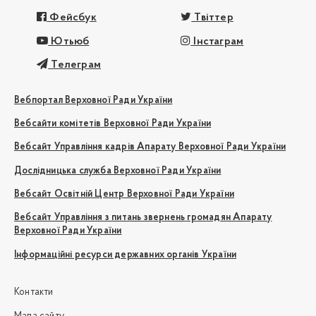
Фейсбук
Твіттер
Ютьюб
Інстаграм
Телеграм
Вебпортал Верховної Ради України
Вебсайти комітетів Верховної Ради України
Вебсайт Управління кадрів Апарату Верховної Ради України
Дослідницька служба Верховної Ради України
Вебсайт Освітній Центр Верховної Ради України
Вебсайт Управління з питань звернень громадян Апарату
Верховної Ради України
Інформаційні ресурси державних органів України
Контакти