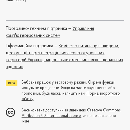
Мапа сайту
Програмно-технічна підтримка —
Управління
комп'ютеризованих систем
Iнформаційна підтримка —
Комітет з питань прав людини,
деокупації та реінтеграції тимчасово окупованих
територій України, національних меншин і міжнаціональних
відносин
Вебсайт працює у тестовому режимі. Окремі функції
можуть не працювати. Якщо ви маєте зауваження або
пропозиції, будь ласка, напишіть нам:
Форма зворотного
зв'язку
Весь контент доступний за ліцензією
Creative Commons
Attribution 4.0 International license
, якщо не зазначено
інше