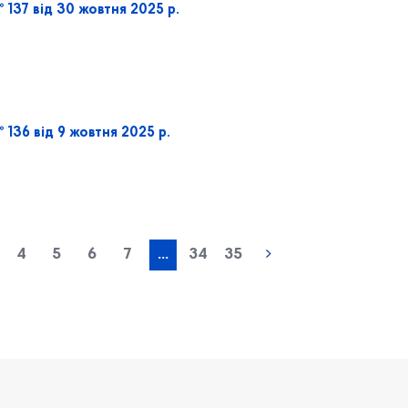
137 від 30 жовтня 2025 р.
136 від 9 жовтня 2025 р.
« попередня
4
5
6
7
...
34
35