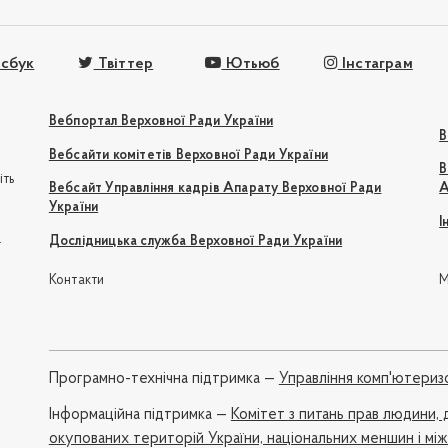
сбук
Твіттер
Ютьюб
Інстаграм
Вебпортал Верховної Ради України
В
Вебсайти комітетів Верховної Ради України
В
іть
Вебсайт Управління кадрів Апарату Верховної Ради
А
України
І
e
Дослідницька служба Верховної Ради України
Контакти
М
Програмно-технічна підтримка —
Управління комп'ютериз
Iнформаційна підтримка —
Комітет з питань прав людини, 
окупованих територій України, національних меншин і мі