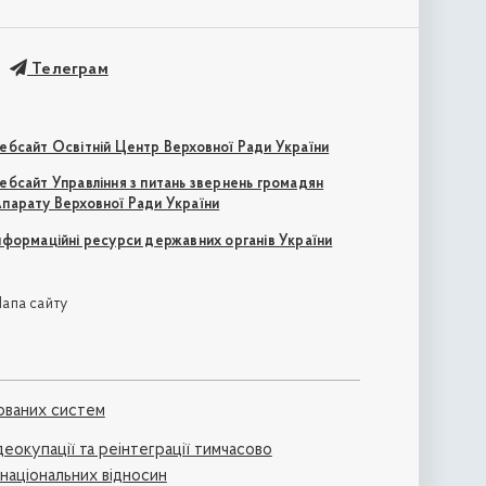
Телеграм
ебсайт Освітній Центр Верховної Ради України
ебсайт Управління з питань звернень громадян
парату Верховної Ради України
нформаційні ресурси державних органів України
апа сайту
ованих систем
деокупації та реінтеграції тимчасово
жнаціональних відносин