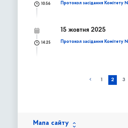
Протокол засідання Комітету № 
10:56
15 жовтня 2025
Протокол засідання Комітету № 
14:25
наступна »
1
2
3
Мапа сайту