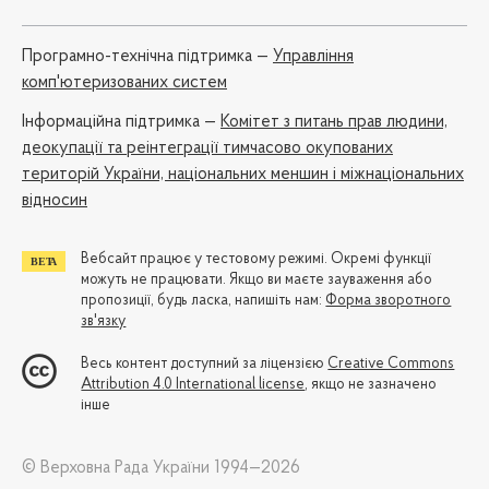
Програмно-технічна підтримка —
Управління
комп'ютеризованих систем
Iнформаційна підтримка —
Комітет з питань прав людини,
деокупації та реінтеграції тимчасово окупованих
територій України, національних меншин і міжнаціональних
відносин
Вебсайт працює у тестовому режимі. Окремі функції
можуть не працювати. Якщо ви маєте зауваження або
пропозиції, будь ласка, напишіть нам:
Форма зворотного
зв'язку
Весь контент доступний за ліцензією
Creative Commons
Attribution 4.0 International license
, якщо не зазначено
інше
© Верховна Рада України 1994—2026