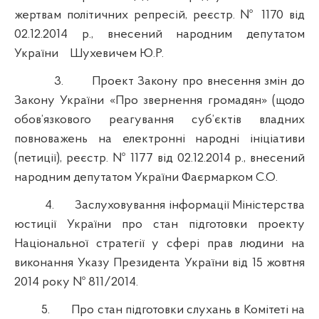
жертвам політичних репресій, реєстр. № 1170 від
02.12.2014 р., внесений народним депутатом
України
Шухевичем Ю.Р.
3.
Проект Закону про внесення змін до
Закону України «Про звернення громадян» (щодо
обов’язкового реагування суб’єктів владних
повноважень на електронні народні ініціативи
(петиції), реєстр. № 1177 від 02.12.2014 р., внесений
народним депутатом України Фаєрмарком С.О.
4.
Заслуховування інформації Міністерства
юстиції України про стан підготовки проекту
Національної стратегії у сфері прав людини на
виконання Указу Президента України від 15 жовтня
2014 року № 811/2014.
5.
Про стан підготовки слухань в Комітеті на