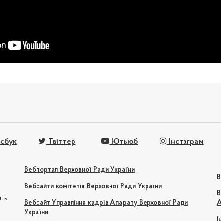
сбук
Твіттер
Ютьюб
Інстаграм
Вебпортал Верховної Ради України
В
Вебсайти комітетів Верховної Ради України
В
іть
Вебсайт Управління кадрів Апарату Верховної Ради
А
України
І