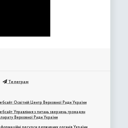
Телеграм
ебсайт Освітній Центр Верховної Ради України
ебсайт Управління з питань звернень громадян
парату Верховної Ради України
нформаційні ресурси державних органів України