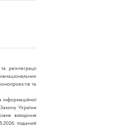
та реінтеграції
іжнаціональних
конопроектів та
та інформаційної
 Закону України
івня володіння
5.2026, поданий