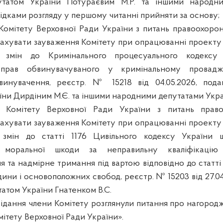
татом України Потураєвим М.Р. та іншими народн
лідками розгляду у першому читанні прийняти за основу;
Комітету Верховної Ради України з питань правоохоронн
ахувати зауваження Комітету при опрацюванні проекту
 змін до Кримінального процесуального кодексу
 прав обвинувачуваного у кримінальному провад
винувачення, реєстр. № 15218 від 04.05.2026, под
їни Дирдіним М.Є. та іншими народними депутатами Укра
 Комітету Верховної Ради України з питань право
ахувати зауваження Комітету при опрацюванні проекту
змін до статті 1176 Цивільного кодексу України
я моральної шкоди за неправильну кваліфікацію 
 та надмірне тримання під вартою відповідно до статті 
ини і основоположних свобод, реєстр. № 15203 від 27.0
атом України Гнатенком В.С.
асідання члени Комітету розглянули питання про нагород
ітету Верховної Ради України».