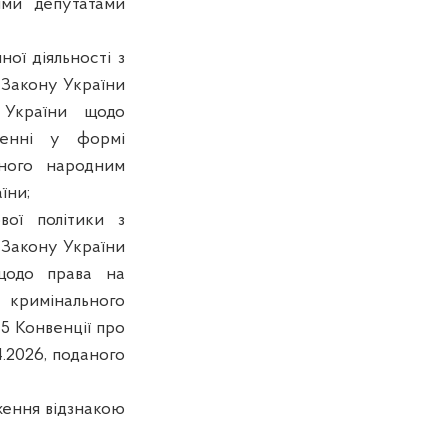
ими депутатами
ої діяльності з
 Закону України
 України щодо
женні у формі
аного народним
їни;
вої політики з
 Закону України
 щодо права на
кримінального
5 Конвенції про
4.2026, поданого
ження відзнакою