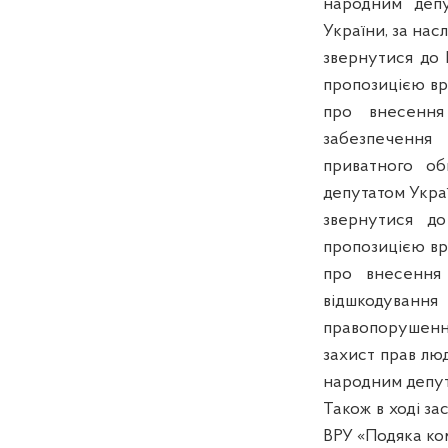
народним депу
України, за нас
звернутися до 
пропозицією вр
про внесення
забезпечення
приватного об
депутатом Укра
звернутися до
пропозицією вр
про внесення 
відшкодуванн
правопорушення
захист прав люд
народним депут
Також в ході з
ВРУ «Подяка ком