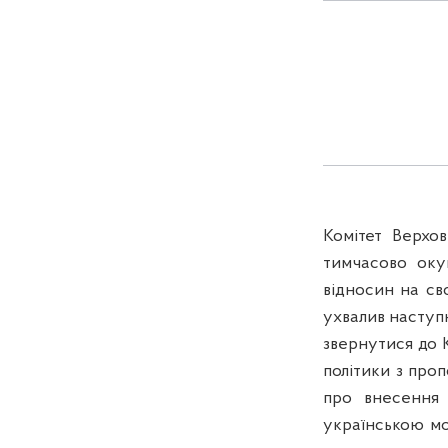
Комітет Верхов
тимчасово оку
відносин на св
ухвалив наступн
звернутися до К
політики з про
про внесення 
українською мо