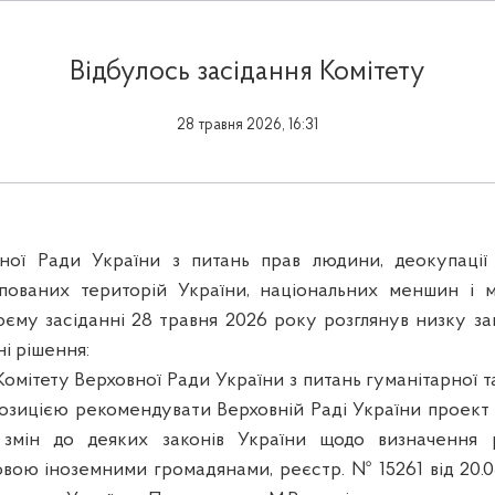
Відбулось засідання Комітету
28 травня 2026, 16:31
ної Ради України з питань прав людини, деокупації 
пованих територій України, національних меншин і м
оєму засіданні 28 травня 2026 року розглянув низку за
і рішення:
омітету Верховної Ради України з питань гуманітарної 
позицією рекомендувати Верховній Раді України проект
змін до деяких законів України щодо визначення р
вою іноземними громадянами, реєстр. № 15261 від 20.0