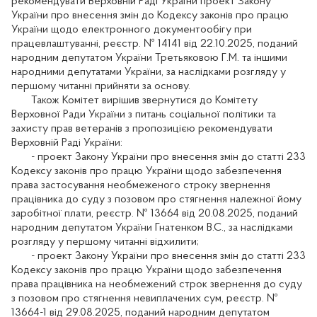
рекомендувати Верховній Раді України проект Закону
України про внесення змін до Кодексу законів про працю
України щодо електронного документообігу при
працевлаштуванні, реєстр. № 14141 від 22.10.2025, поданий
народним депутатом України Третьяковою Г.М. та іншими
народними депутатами України, за наслідками розгляду у
першому читанні прийняти за основу.
Також Комітет вирішив звернутися до Комітету
Верховної Ради України з питань соціальної політики та
захисту прав ветеранів з пропозицією рекомендувати
Верховній Раді України:
- проект Закону України про внесення змін до статті 233
Кодексу законів про працю України щодо забезпечення
права застосування необмеженого строку звернення
працівника до суду з позовом про стягнення належної йому
заробітної плати, реєстр. № 13664 від 20.08.2025, поданий
народним депутатом України Гнатенком В.С., за наслідками
розгляду у першому читанні відхилити;
- проект Закону України про внесення змін до статті 233
Кодексу законів про працю України щодо забезпечення
права працівника на необмежений строк звернення до суду
з позовом про стягнення невиплачених сум, реєстр. №
13664-1 від 29.08.2025, поданий народним депутатом