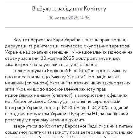
Відбулось засідання Комітету
30 жовтня 2025, 14:35
Комітет Верховної Ради України з питань прав людини,
деокупації та реінтеграції тимчасово окупованих територій
України, національних меншин і міжнаціональних відносин на
своєму засіданні 30 жовтня 2025 року розглянув низку
законопроектів та ухвалив наступні рішення:
рекомендувати Верховній Раді України проект Закону
про внесення змін до Закону України "Про національні
меншини (спільноти) України" та деяких інших законодавчих
актів України щодо вдосконалення захисту прав
національних меншин (спільнот) із використання офіційних
мов Європейського Союзу для сприяння європейській
інтеграції України, реєстр. № 13169 від 11.04.2025, поданий
народним депутатом України Шуфричем Н.І., за наслідками
розгляду у першому читанні відхилити;
звернутися до Комітету Верховної Ради України з питань
соціальної політики та захисту прав ветеранів з пропозицією