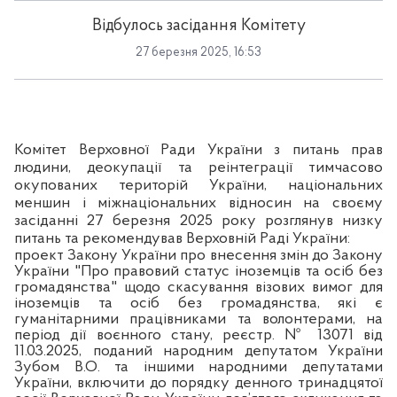
Відбулось засідання Комітету
27 березня 2025, 16:53
Комітет Верховної Ради України з питань прав
людини, деокупації та реінтеграції тимчасово
окупованих територій України, національних
меншин і міжнаціональних відносин на своєму
засіданні 27 березня 2025 року розглянув низку
питань та р
екомендував
Верховній Раді України:
проект Закону України про внесення змін до Закону
України "Про правовий статус іноземців та осіб без
громадянства" щодо скасування візових вимог для
іноземців та осіб без громадянства, які є
гуманітарними працівниками та волонтерами, на
період дії воєнного стану, реєстр. № 13071 від
11.03.2025, поданий народним депутатом України
Зубом В.О. та іншими народними депутатами
України, включити до порядку денного тринадцятої