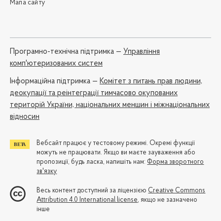
Мапа сайту
Програмно-технічна підтримка —
Управління
комп'ютеризованих систем
Iнформаційна підтримка —
Комітет з питань прав людини,
деокупації та реінтеграції тимчасово окупованих
територій України, національних меншин і міжнаціональних
відносин
Вебсайт працює у тестовому режимі. Окремі функції
можуть не працювати. Якщо ви маєте зауваження або
пропозиції, будь ласка, напишіть нам:
Форма зворотного
зв'язку
Весь контент доступний за ліцензією
Creative Commons
Attribution 4.0 International license
, якщо не зазначено
інше