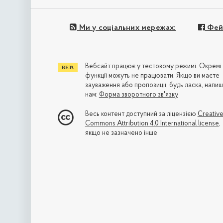
Ми у соціальних мережах:
Фей
Вебсайт працює у тестовому режимі. Окремі
функції можуть не працювати. Якщо ви маєте
зауваження або пропозиції, будь ласка, напиш
нам:
Форма зворотного зв'язку
Весь контент доступний за ліцензією
Creativ
Commons Attribution 4.0 International license
,
якщо не зазначено інше