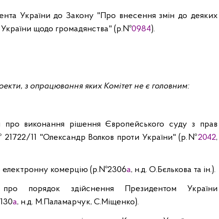
ента України до Закону "Про внесення змін до деяких
 України щодо громадянства" (р.№
0984
).
екти, з опрацювання яких Комітет не є головним:
 про виконання рішення Європейського суду з прав
 21722/11 "Олександр Волков проти України" (р.№
2042
,
 електронну комерцію (р.№2306
а
,
н.д
. О.
Бєлькова
та ін.).
про порядок здійснення Президентом України
130
а
,
н.д
. М.Паламарчук, С.Міщенко).