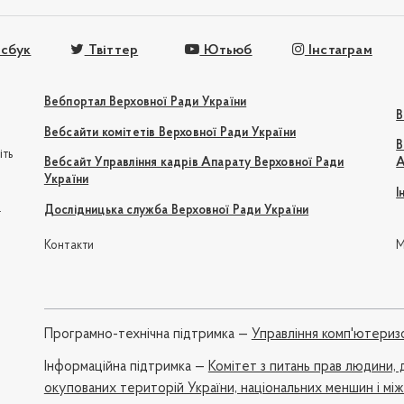
сбук
Твіттер
Ютьюб
Інстаграм
Вебпортал Верховної Ради України
В
Вебсайти комітетів Верховної Ради України
В
іть
Вебсайт Управління кадрів Апарату Верховної Ради
А
України
І
e
Дослідницька служба Верховної Ради України
Контакти
М
Програмно-технічна підтримка —
Управління комп'ютериз
Iнформаційна підтримка —
Комітет з питань прав людини, 
окупованих територій України, національних меншин і мі