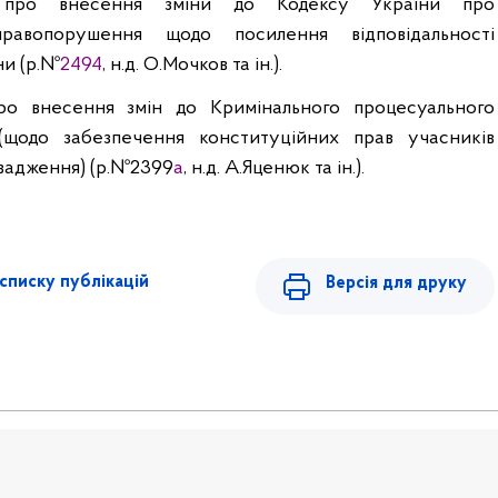
про внесення зміни до Кодексу України про
 правопорушення щодо посилення відповідальності
и (р.№
2494
,
н.д
. О.
Мочков
та ін.).
о внесення змін до Кримінального процесуального
(щодо забезпечення конституційних прав учасників
вадження) (р.№2399
а
,
н.д
. А.
Яценюк
та ін.).
списку публікацій
Версія для друку