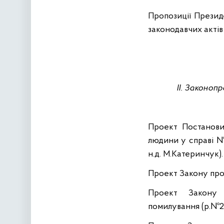
Пропозиції Презид
законодавчих актів
ІІ.
Законопро
Проект Постанови
людини у справі №
н.д
. М.Катеринчук).
Проект Закону про
Проект Закону 
помилування (р.№2