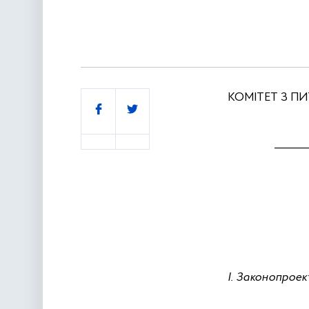
КОМІТЕТ З П
Поділитись
______
І. Законопроек