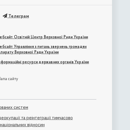
Телеграм
ебсайт Освітній Центр Верховної Ради України
ебсайт Управління з питань звернень громадян
парату Верховної Ради України
нформаційні ресурси державних органів України
апа сайту
ованих систем
деокупації та реінтеграції тимчасово
жнаціональних відносин