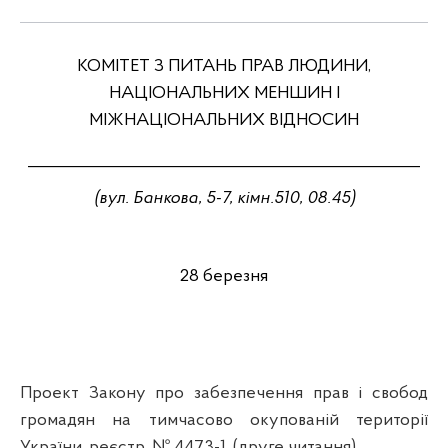
КОМІТЕТ З ПИТАНЬ ПРАВ ЛЮДИНИ,
НАЦІОНАЛЬНИХ МЕНШИН І
МІЖНАЦІОНАЛЬНИХ ВІДНОСИН
_________________________________________________
(
вул
.
Банкова,
5-7,
кімн
.
510
,
08
.
45
)
2
8
березня
Проект Закону про
забезпечення
прав
і
свобод
громадян
на
тимчасово
окупованій
території
України
,
реєстр
. № 4473-1, (друге
читання
).