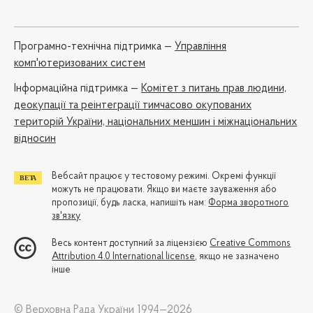
Програмно-технічна підтримка —
Управління
комп'ютеризованих систем
Iнформаційна підтримка —
Комітет з питань прав людини,
деокупації та реінтеграції тимчасово окупованих
територій України, національних меншин і міжнаціональних
відносин
Вебсайт працює у тестовому режимі. Окремі функції
можуть не працювати. Якщо ви маєте зауваження або
пропозиції, будь ласка, напишіть нам:
Форма зворотного
зв'язку
Весь контент доступний за ліцензією
Creative Commons
Attribution 4.0 International license
, якщо не зазначено
інше
© Верховна Рада України 1994—2026