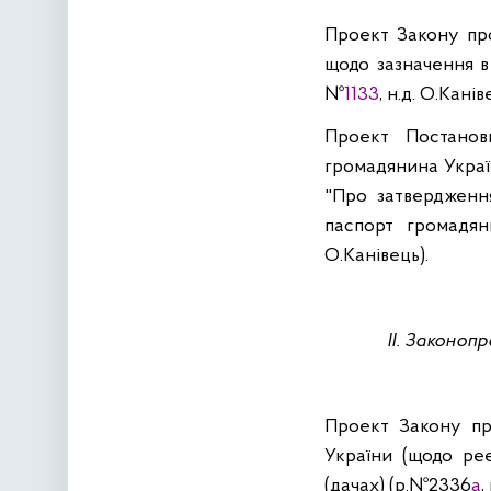
Проект Закону про
щодо зазначення в 
№
1133
,
н.д
. О.
Канів
Проект Постанов
громадянина Украї
"Про затвердженн
паспорт громадя
О.
Канівець
).
ІІ.
Законопро
Проект Закону пр
України (щодо реє
(дачах) (р.№2336
а
,