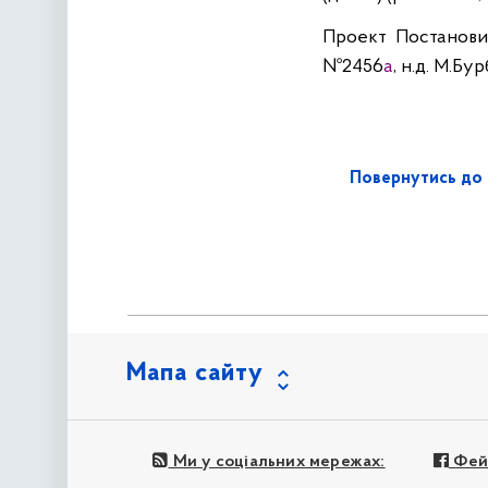
Проект Постанови 
№2456
а
,
н.д
. М.
Бур
Повернутись до 
Мапа сайту
Ми у соціальних мережах:
Фей