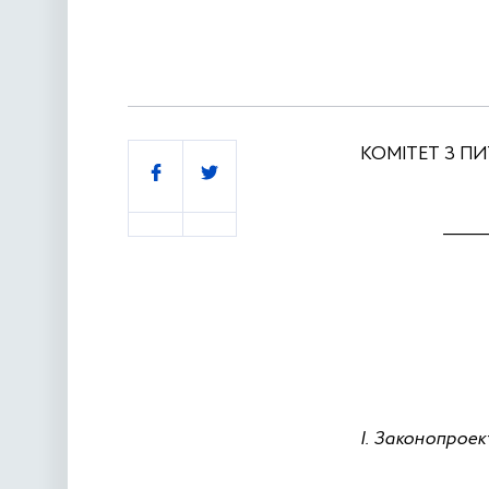
КОМІТЕТ З П
Поділитись
_____
І. Законопроек