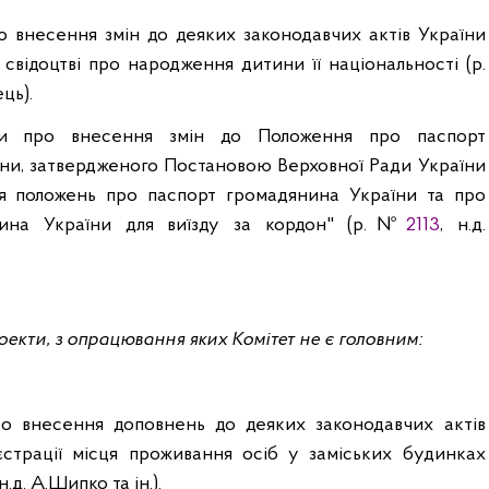
 внесення змін до деяких законодавчих актів України
свідоцтві про народження дитини її національності (р.
ець
).
и про внесення змін до Положення про паспорт
ни, затвердженого Постановою Верховної Ради України
я положень про паспорт громадянина України та про
нина України для виїзду за кордон" (р.№
2113
,
н.д
.
екти, з опрацювання яких Комітет не є головним:
о внесення доповнень до деяких законодавчих актів
страції місця проживання осіб у заміських будинках
н.д
. А.
Шипко
та ін.).