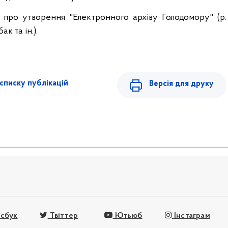
про утворення "Електронного архіву Голодомору" (р.
бак
та ін.).
списку публікацій
Версія для друку
сбук
Твіттер
Ютьюб
Інстаграм