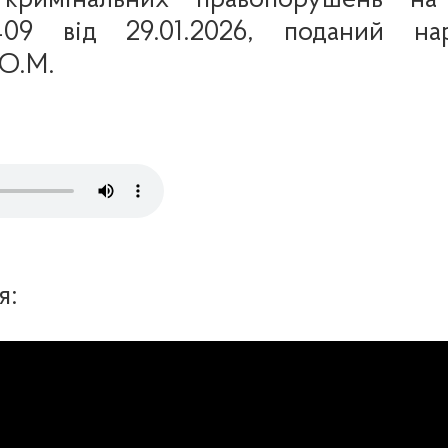
кримінальних правопорушень на 
9 від 29.01.2026, поданий нар
О.М.
я: