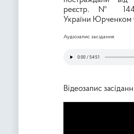
постраждали від 
реєстр. № 1440
України Юрченком 
Аудіозапис засідання:
Відеозапис засіданн