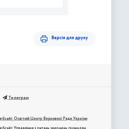
Версія для друку
Телеграм
ебсайт Освітній Центр Верховної Ради України
ебсайт Управління з питань звернень громадян