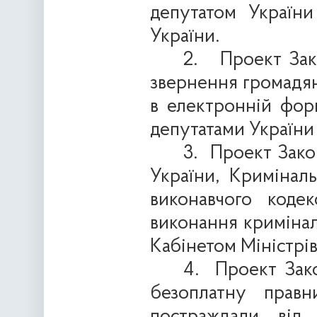
депутатом Україн
України.
2.
Проект Зак
звернення громадян
в електронній форм
депутатами України
3.
Проект Зако
України, Кримінал
виконавчого коде
виконання кримінал
Кабінетом Міністрів
4.
Проект Зак
безоплатну прав