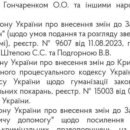
и Гончаренком О.О. та іншими нар
ону України про внесення змін до З
" (щодо умов подання та розгляду зве
і),
реєстр. № 9607 від 11.08.2023,
 Штепою С.С. та Подгорною В.В.
ну України про внесення змін до Кр
ьного процесуального кодексу Украї
ксу України щодо гуманізації зако
ьних покарань, реєстр. № 15003 від 
 України.
ону України про внесення змін до З
ничу допомогу" щодо посилення з