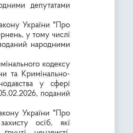
одними депутатами
акону України "Про
рнень, у тому числі
 поданий народними
имінального кодексу
ни та Кримінально-
нодавства у сфері
05.02.2026, поданий
акону України "Про
ахисту осіб, які