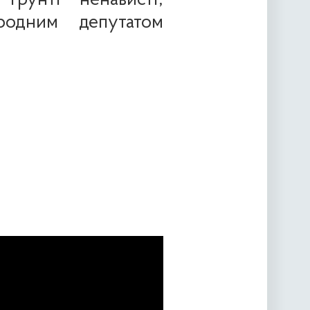
ґрунті ненависті,
одним депутатом