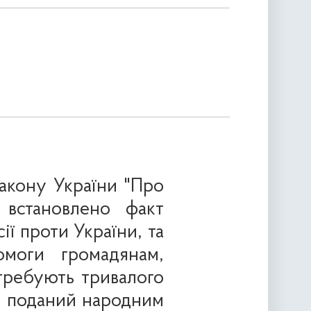
акону України "Про
 встановлено факт
ї проти України, та
омоги громадянам,
требують тривалого
6, поданий народним