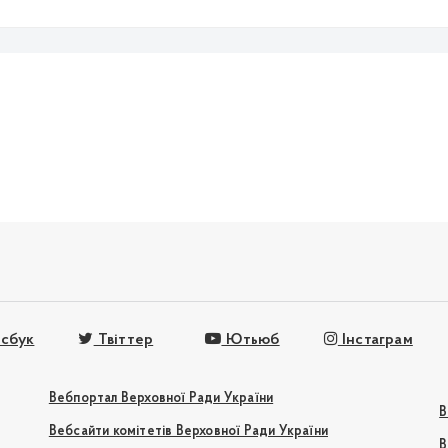
сбук
Твіттер
Ютьюб
Інстаграм
Вебпортал Верховної Ради України
В
Вебсайти комітетів Верховної Ради України
В