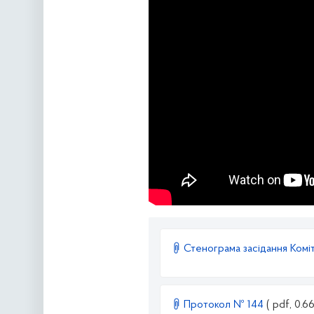
Стенограма засідання Коміт
Протокол № 144
( pdf, 0.6