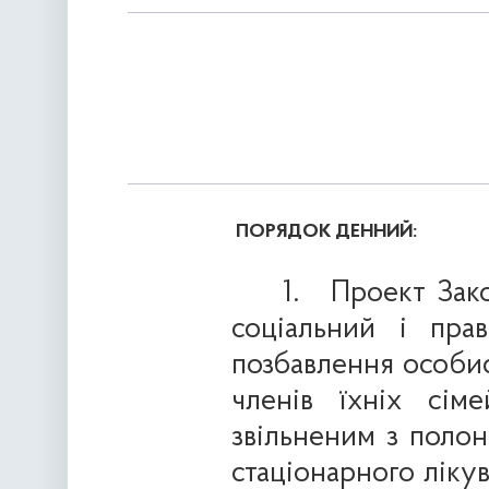
ПОРЯДОК ДЕННИЙ:
1.
Проект Зак
соціальний і пра
позбавлення особис
членів їхніх сім
звільненим з поло
стаціонарного ліку