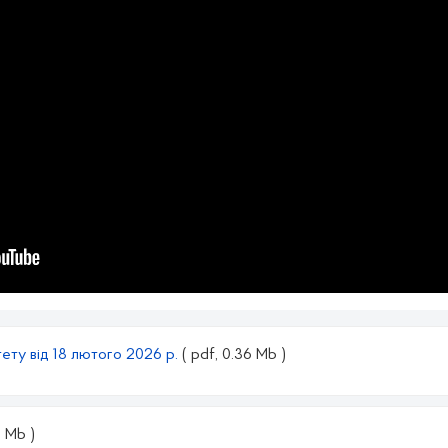
ету від 18 лютого 2026 р.
( pdf, 0.36 Mb )
6 Mb )