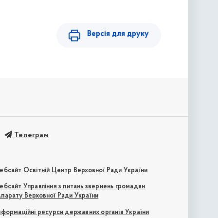
Версія для друку
Телеграм
ебсайт Освітній Центр Верховної Ради України
ебсайт Управління з питань звернень громадян
парату Верховної Ради України
нформаційні ресурси державних органів України