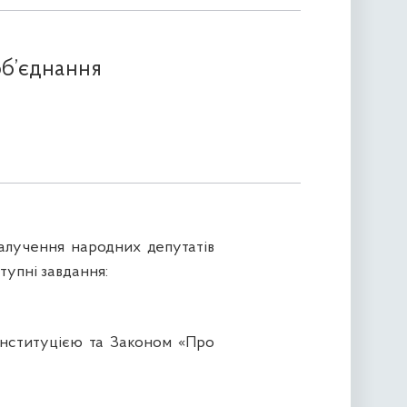
об’єднання
алучення народних депутатів
тупні завдання:
онституцією та Законом «Про