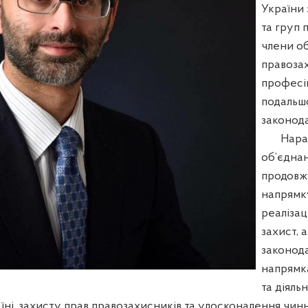
України 
та груп 
члени об
правозах
професі
подальш
законода
Наразі,
об’єдна
продовжу
напрямк
реалізац
захист,
законода
напрямка
та діяль
аїні, захисту прав правозахисників та удосконалення чин