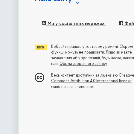
Ми у соціальних мережах:
Фей
Вебсайт працює у тестовому режимі. Окремі
функції можуть не працювати. Якщо ви маєте
зауваження або пропозиції, будь ласка, напиш
нам:
Форма зворотного зв'язку
Весь контент доступний за ліцензією
Creativ
Commons Attribution 4.0 International license
,
якщо не зазначено інше