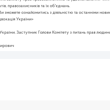
атів, правозахисників та їх об'єднань.
Ви зможете ознайомитись з діяльністю та останніми нов
двокація України»
країни, Заступник Голови Комітету з питань прав людин
мирович