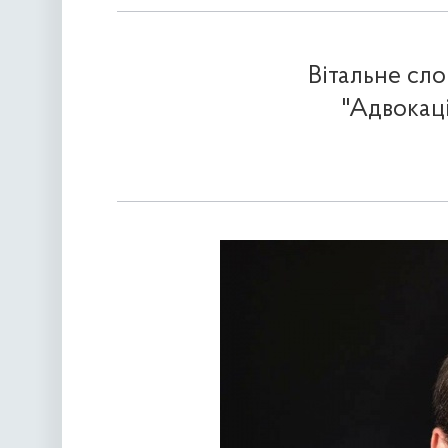
Вітальне сл
"Адвокац