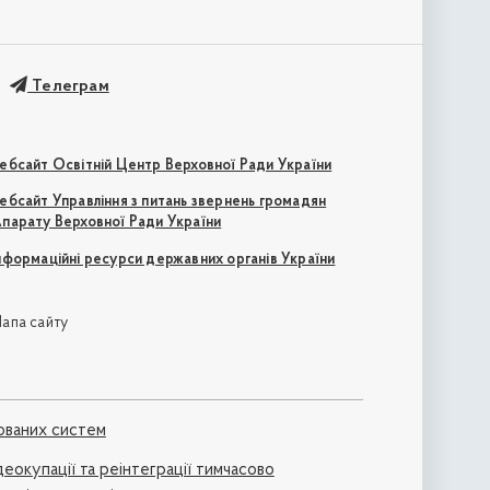
Телеграм
ебсайт Освітній Центр Верховної Ради України
ебсайт Управління з питань звернень громадян
парату Верховної Ради України
нформаційні ресурси державних органів України
апа сайту
ованих систем
деокупації та реінтеграції тимчасово