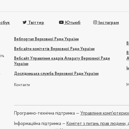
сбук
Твіттер
Ютьюб
Інстаграм
Вебпортал Верховної Ради України
В
Вебсайти комітетів Верховної Ради України
В
іть
Вебсайт Управління кадрів Апарату Верховної Ради
А
України
І
e
Дослідницька служба Верховної Ради України
Контакти
М
Програмно-технічна підтримка —
Управління комп'ютериз
Iнформаційна підтримка —
Комітет з питань прав людини, 