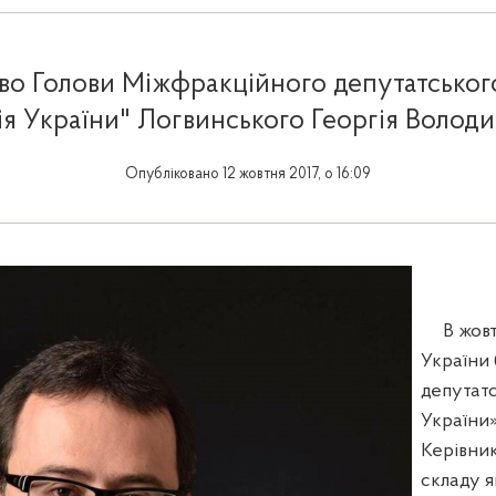
ово Голови Міжфракційного депутатськог
ія України" Логвинського Георгія Волод
Опубліковано 12 жовтня 2017, о 16:09
В жовтн
України
депутат
України
Керівник
складу я