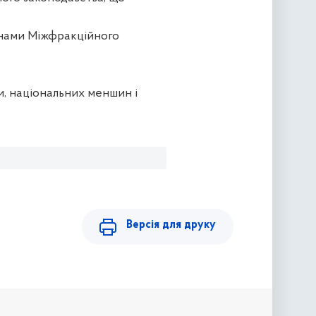
инами Міжфракційного
и, національних меншин і
Версія для друку