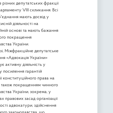
з різних депутатських фракції
парламенту VIII скликання. Всі
'єднання мають досвід у
исній діяльності на
йній основі та мають бажання
ого покращення
вства України.
 Міжфракційне депутатське
ння «Адвокація України»
є активну діяльність у
у посилення гарантій
ії конституційного права на
 а також покращенням чинного
вства України, зокрема, у
х правових засад організації
ності адвокатури, здійснення
ного законодавства, що