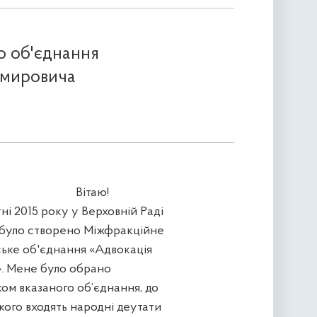
о об'єднання
имировича
Вітаю!
і 2015 року у Верховній Раді
 було створено Міжфракційне
ське об'єднання «Адвокація
». Мене було обрано
ом вказаного об’єднання, до
кого входять народні деутати