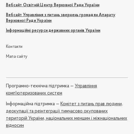
Вебсайт Освітній Центр Верховної Ради України
Вебсайт Управління з питань звернень громадян Апарату
Верховної Ради України
Інформаційні ресурси державних органів України
Контакти
Мапа сайту
Програмно-технічна підтримка —
Управління
комп'ютеризованих систем
Iнформаційна підтримка —
Комітет з питань прав людини,
деокупації та реінтеграції тимчасово окупованих
територій України, національних меншин і міжнаціональних
відносин